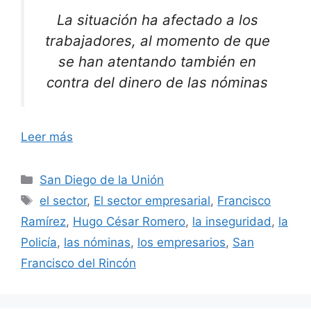
La situación ha afectado a los
trabajadores, al momento de que
se han atentando también en
contra del dinero de las nóminas
Leer más
Categorías
San Diego de la Unión
Etiquetas
el sector
,
El sector empresarial
,
Francisco
Ramírez
,
Hugo César Romero
,
la inseguridad
,
la
Policía
,
las nóminas
,
los empresarios
,
San
Francisco del Rincón