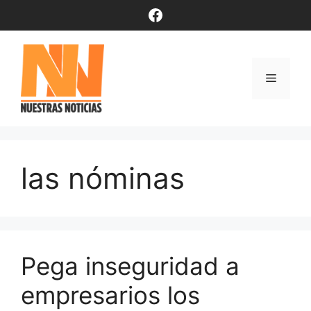
Saltar
Facebook
al
contenido
Menú
las nóminas
Pega inseguridad a
empresarios los