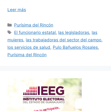
Leer más
Categorías
Purísima del Rincón
Etiquetas
El funcionario estatal
,
las legisladoras
,
las
mujeres
,
las trabajadoras del sector del campo
,
los servicios de salud
,
Pulo Bañuelos Rosales
,
Purísima del Rincón