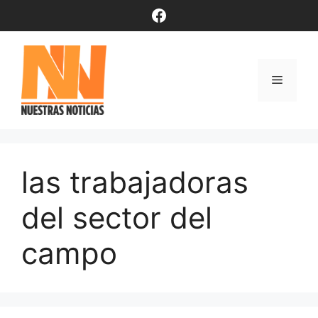
Saltar
Facebook
al
contenido
Menú
las trabajadoras
del sector del
campo