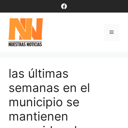
Saltar
Facebook
al
contenido
Menú
las últimas
semanas en el
municipio se
mantienen