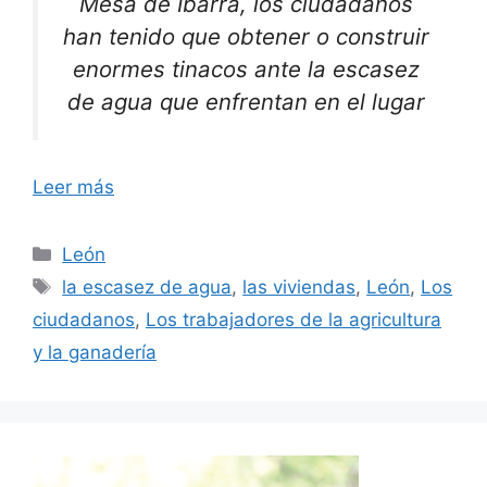
Mesa de Ibarra, los ciudadanos
han tenido que obtener o construir
enormes tinacos ante la escasez
de agua que enfrentan en el lugar
Leer más
Categorías
León
Etiquetas
la escasez de agua
,
las viviendas
,
León
,
Los
ciudadanos
,
Los trabajadores de la agricultura
y la ganadería