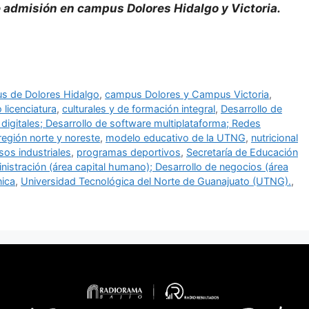
e admisión en campus Dolores Hidalgo y Victoria.
s de Dolores Hidalgo
,
campus Dolores y Campus Victoria
,
 licenciatura
,
culturales y de formación integral
,
Desarrollo de
 digitales; Desarrollo de software multiplataforma; Redes
 región norte y noreste
,
modelo educativo de la UTNG
,
nutricional
sos industriales
,
programas deportivos
,
Secretaría de Educación
nistración (área capital humano); Desarrollo de negocios (área
nica
,
Universidad Tecnológica del Norte de Guanajuato (UTNG).
,