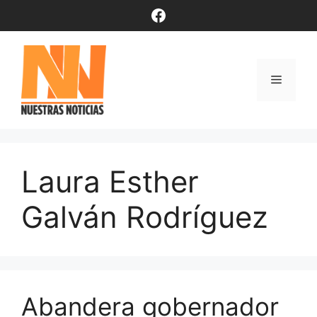
Saltar
Facebook
al
contenido
Menú
Laura Esther
Galván Rodríguez
Abandera gobernador