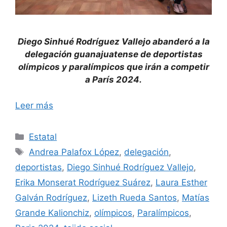
Diego Sinhué Rodríguez Vallejo abanderó a la
delegación guanajuatense de deportistas
olímpicos y paralímpicos que irán a competir
a París 2024.
Leer más
Categorías
Estatal
Etiquetas
Andrea Palafox López
,
delegación
,
deportistas
,
Diego Sinhué Rodríguez Vallejo
,
Erika Monserat Rodríguez Suárez
,
Laura Esther
Galván Rodríguez
,
Lizeth Rueda Santos
,
Matías
Grande Kalionchiz
,
olímpicos
,
Paralímpicos
,