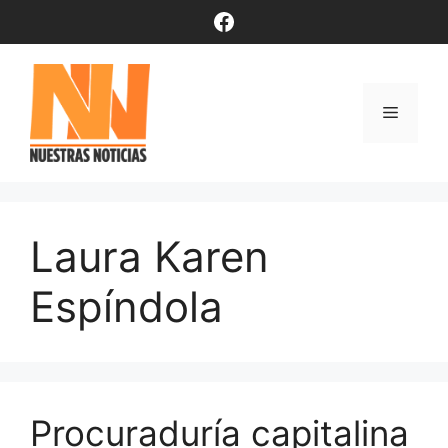
Saltar
Facebook
al
contenido
Menú
Laura Karen
Espíndola
Procuraduría capitalina