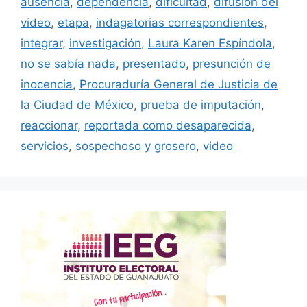
ausencia
,
dependencia
,
dificultad
,
difusión del
video
,
etapa
,
indagatorias correspondientes
,
integrar
,
investigación
,
Laura Karen Espíndola
,
no se sabía nada
,
presentado
,
presunción de
inocencia
,
Procuraduría General de Justicia de
la Ciudad de México
,
prueba de imputación
,
reaccionar
,
reportada como desaparecida
,
servicios
,
sospechoso y grosero
,
video