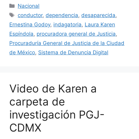
Categorías
Nacional
Etiquetas
conductor
,
dependencia
,
desaparecida
,
Ernestina Godoy
,
indagatoria
,
Laura Karen
Espíndola
,
procuradora general de Justicia
,
Procuraduría General de Justicia de la Ciudad
de México
,
Sistema de Denuncia Digital
Video de Karen a
carpeta de
investigación PGJ-
CDMX