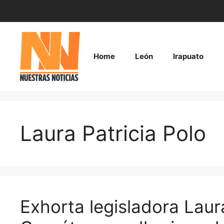
Saltar
al
contenido
Home
León
Irapuato
Laura Patricia Polo
Exhorta legisladora Laur