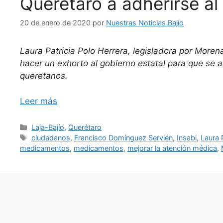
Querétaro a adherirse al 
20 de enero de 2020
por
Nuestras Noticias Bajío
Laura Patricia Polo Herrera, legisladora por More
hacer un exhorto al gobierno estatal para que se a
queretanos.
Leer más
Categorías
Laja-Bajío
,
Querétaro
Etiquetas
ciudadanos
,
Francisco Domínguez Servién
,
Insabi
,
Laura 
medicamentos
,
medicamentos
,
mejorar la atención médica
,