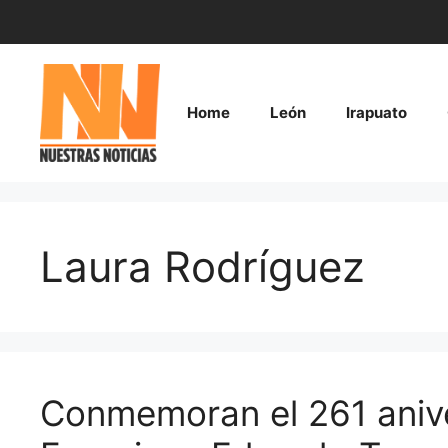
Saltar
al
contenido
Home
León
Irapuato
Laura Rodríguez
Conmemoran el 261 aniver