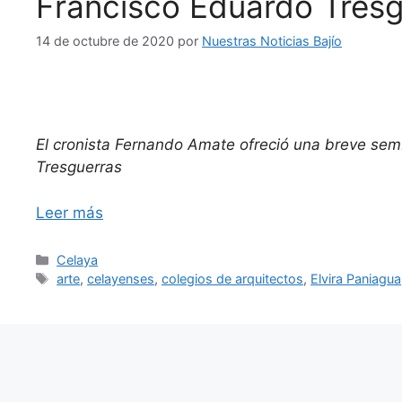
Francisco Eduardo Tresg
14 de octubre de 2020
por
Nuestras Noticias Bajío
El cronista Fernando Amate ofreció una breve sem
Tresguerras
Leer más
Categorías
Celaya
Etiquetas
arte
,
celayenses
,
colegios de arquitectos
,
Elvira Paniagua