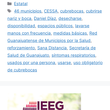
Categorías
Estatal
Etiquetas
46 municipios
,
CESSA
,
cubrebocas
,
cubrirse
nariz y boca
,
Daniel Díaz
,
desecharse
,
disponibilidad
,
espacios públicos
,
lavarse
manos con frecuencia
,
medidas básicas
,
Red
Guanajuatense de Municipios por la Salud
,
reforzamiento
,
Sana Distancia
,
Secretaría de
Salud de Guanajuato
,
síntomas respiratorios
,
usados por una persona
,
usarse
,
uso obligatorio
de cubrebocas