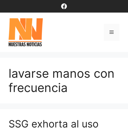
Saltar
Facebook
al
contenido
Menú
lavarse manos con
frecuencia
SSG exhorta al uso