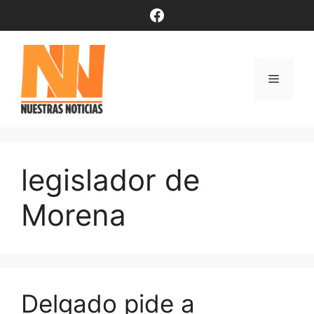
Saltar
Facebook
al
contenido
Menú
legislador de
Morena
Delgado pide a