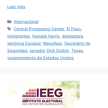
Leer más
Categorías
Internacional
Etiquetas
Central Processing Center
,
El Paso
,
inmigrantes
,
Kamala Harris
,
legisladora
Verónica Escobar
,
Mayorkas
,
Secretario de
Seguridad
,
senador Dick Durbin
,
Texas
,
vicepresidenta de Estados Unidos