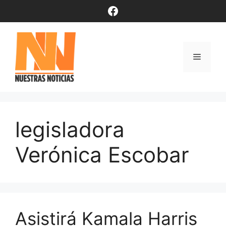
Saltar
Facebook
al
contenido
Menú
legisladora
Verónica Escobar
Asistirá Kamala Harris