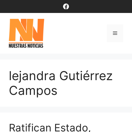
Saltar
Facebook
al
contenido
Menú
lejandra Gutiérrez
Campos
Ratifican Estado,