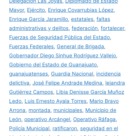
Delegación Las Joyas
,
Diplomado de Estado
Mayor
,
Ejército
,
Enrique Covarrubias López
,
Enrique García Jaramillo
,
estatales
,
faltas
administrativas y delitos
,
federación
,
fortalecer
,
Fuerzas de Seguridad Pública del Estado
,
Fuerzas Federales
,
General de Brigada
,
Gobernador Diego Sinhue Rodríguez Vallejo
,
Gobierno del Estado de Guanajuato
,
guanajuatenses
,
Guardia Nacional
,
incidencia
delictiva
,
José Felipe Andrade Medina
,
lejandra
Gutiérrez Campos
,
Libia Denisse García Muñoz
Ledo
,
Luis Ernesto Ayala Torres
,
Mario Bravo
Arrona
,
montada
,
municipales
,
Municipio de
León
,
operativo Arcángel
,
Operativo Ráfaga
,
Policía Municipal
,
ratificaron
,
seguridad en el