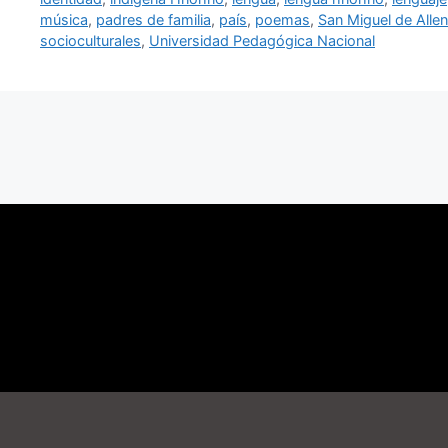
música
,
padres de familia
,
país
,
poemas
,
San Miguel de Alle
socioculturales
,
Universidad Pedagógica Nacional