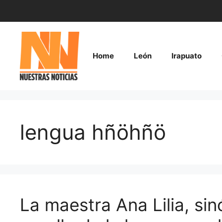
Saltar
al
contenido
Home
León
Irapuato
lengua hñöhñö
La maestra Ana Lilia, si