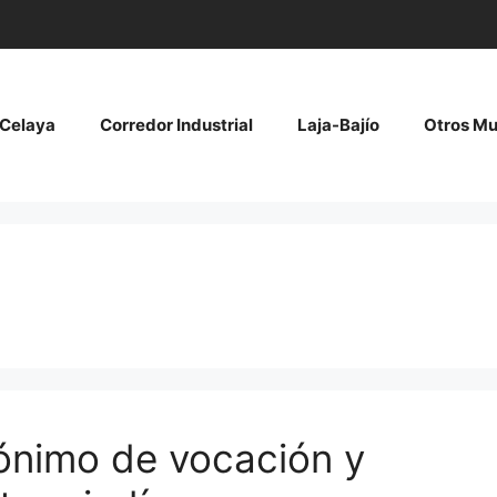
Celaya
Corredor Industrial
Laja-Bajío
Otros Mu
nónimo de vocación y