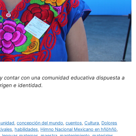
 y contar con una comunidad educativa dispuesta a
rigen e identidad.
unidad
,
concepción del mundo
,
cuentos
,
Cultura
,
Dolores
tivales
,
habilidades
,
Himno Nacional Mexicano en hñöhñö
,
,
lenguas maternas
,
maestra
,
mantenimiento
,
materiales
,