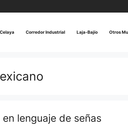
Celaya
Corredor Industrial
Laja-Bajío
Otros Mu
mexicano
 en lenguaje de señas