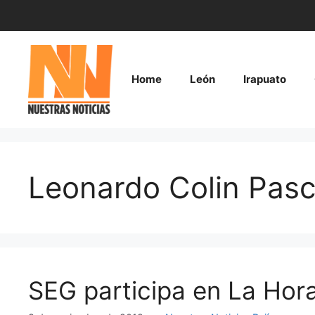
Saltar
al
contenido
Home
León
Irapuato
Leonardo Colin Pasc
SEG participa en La Hor