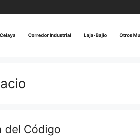
Celaya
Corredor Industrial
Laja-Bajío
Otros Mu
acio
a del Código