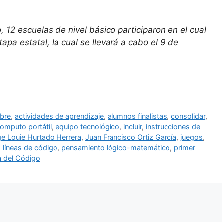
 12 escuelas de nivel básico participaron en el cual
apa estatal, la cual se llevará a cabo el 9 de
mbre
,
actividades de aprendizaje
,
alumnos finalistas
,
consolidar
,
omputo portátil
,
equipo tecnológico
,
incluir
,
instrucciones de
ge Louie Hurtado Herrera
,
Juan Francisco Ortiz García
,
juegos
,
,
líneas de código
,
pensamiento lógico-matemático
,
primer
a del Código