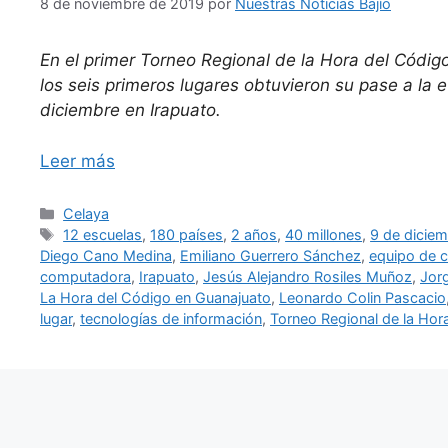
8 de noviembre de 2019
por
Nuestras Noticias Bajío
En el primer Torneo Regional de la Hora del Código,
los seis primeros lugares obtuvieron su pase a la et
diciembre en Irapuato.
Leer más
Categorías
Celaya
Etiquetas
12 escuelas
,
180 países
,
2 años
,
40 millones
,
9 de dicie
Diego Cano Medina
,
Emiliano Guerrero Sánchez
,
equipo de c
computadora
,
Irapuato
,
Jesús Alejandro Rosiles Muñoz
,
Jor
La Hora del Código en Guanajuato
,
Leonardo Colin Pascacio
lugar
,
tecnologías de información
,
Torneo Regional de la Hor