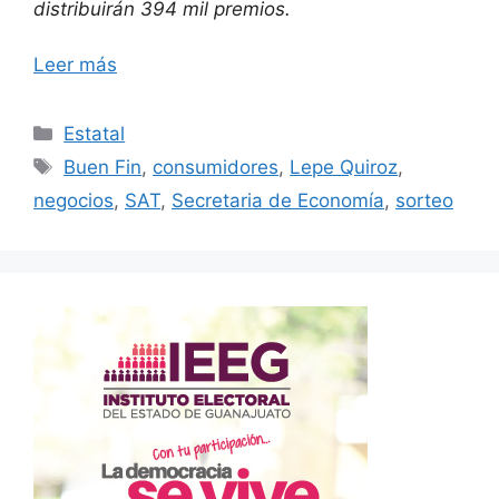
distribuirán 394 mil premios.
Leer más
Categorías
Estatal
Etiquetas
Buen Fin
,
consumidores
,
Lepe Quiroz
,
negocios
,
SAT
,
Secretaria de Economía
,
sorteo