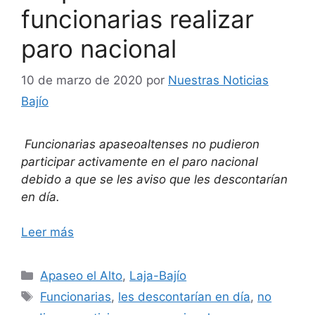
funcionarias realizar
paro nacional
10 de marzo de 2020
por
Nuestras Noticias
Bajío
Funcionarias apaseoaltenses no pudieron
participar activamente en el paro nacional
debido a que se les aviso que les descontarían
en día.
Leer más
Categorías
Apaseo el Alto
,
Laja-Bajío
Etiquetas
Funcionarias
,
les descontarían en día
,
no