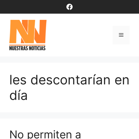
Saltar
Facebook
al
contenido
Menú
les descontarían en
día
No permiten a