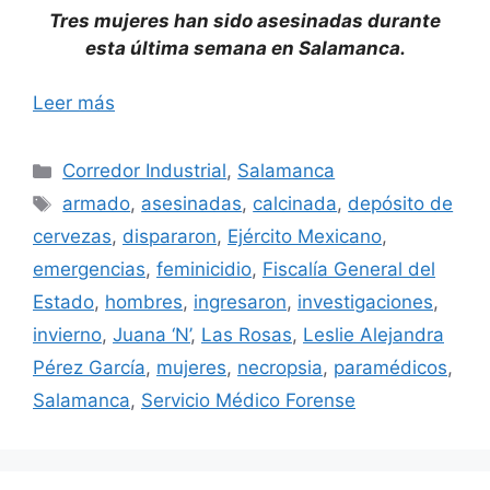
Tres mujeres han sido asesinadas durante
esta última semana en Salamanca.
Leer más
Categorías
Corredor Industrial
,
Salamanca
Etiquetas
armado
,
asesinadas
,
calcinada
,
depósito de
cervezas
,
dispararon
,
Ejército Mexicano
,
emergencias
,
feminicidio
,
Fiscalía General del
Estado
,
hombres
,
ingresaron
,
investigaciones
,
invierno
,
Juana ‘N’
,
Las Rosas
,
Leslie Alejandra
Pérez García
,
mujeres
,
necropsia
,
paramédicos
,
Salamanca
,
Servicio Médico Forense