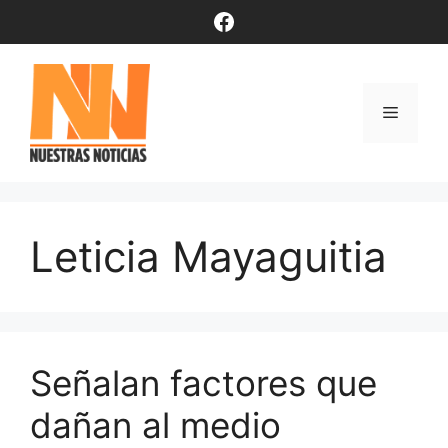
Saltar
Facebook
al
contenido
Menú
Leticia Mayaguitia
Señalan factores que
dañan al medio