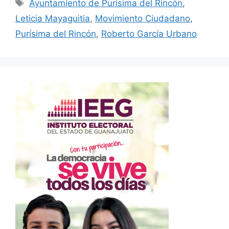
Etiquetas
Ayuntamiento de Purísima del Rincón
,
Leticia Mayaguitia
,
Movimiento Ciudadano
,
Purísima del Rincón
,
Roberto García Urbano