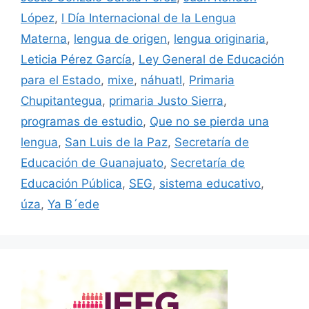
López
,
l Día Internacional de la Lengua
Materna
,
lengua de origen
,
lengua originaria
,
Leticia Pérez García
,
Ley General de Educación
para el Estado
,
mixe
,
náhuatl
,
Primaria
Chupitantegua
,
primaria Justo Sierra
,
programas de estudio
,
Que no se pierda una
lengua
,
San Luis de la Paz
,
Secretaría de
Educación de Guanajuato
,
Secretaría de
Educación Pública
,
SEG
,
sistema educativo
,
úza
,
Ya B´ede