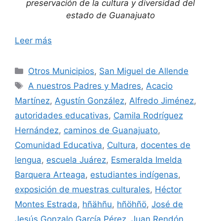
preservación de la cultura y diversidad del
estado de Guanajuato
Leer más
Categorías
Otros Municipios
,
San Miguel de Allende
Etiquetas
A nuestros Padres y Madres
,
Acacio
Martínez
,
Agustín González
,
Alfredo Jiménez
,
autoridades educativas
,
Camila Rodríguez
Hernández
,
caminos de Guanajuato
,
Comunidad Educativa
,
Cultura
,
docentes de
lengua
,
escuela Juárez
,
Esmeralda Imelda
Barquera Arteaga
,
estudiantes indígenas
,
exposición de muestras culturales
,
Héctor
Montes Estrada
,
hñähñu
,
hñöhñö
,
José de
Jesús Gonzalo García Pérez
,
Juan Rendón