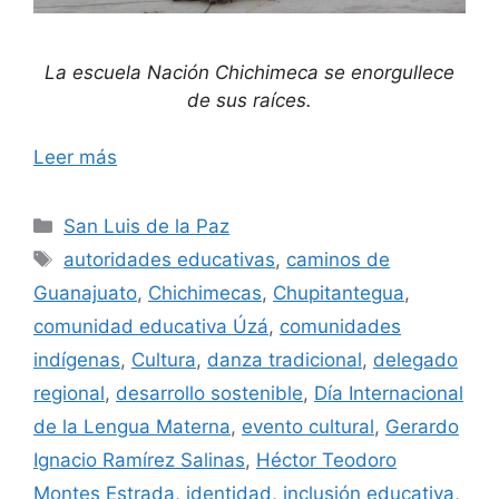
La escuela Nación Chichimeca se enorgullece
de sus raíces.
Leer más
Categorías
San Luis de la Paz
Etiquetas
autoridades educativas
,
caminos de
Guanajuato
,
Chichimecas
,
Chupitantegua
,
comunidad educativa Úzá
,
comunidades
indígenas
,
Cultura
,
danza tradicional
,
delegado
regional
,
desarrollo sostenible
,
Día Internacional
de la Lengua Materna
,
evento cultural
,
Gerardo
Ignacio Ramírez Salinas
,
Héctor Teodoro
Montes Estrada
,
identidad
,
inclusión educativa
,