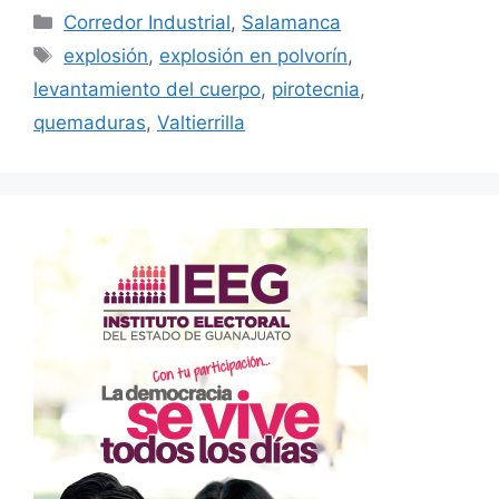
Categorías
Corredor Industrial
,
Salamanca
Etiquetas
explosión
,
explosión en polvorín
,
levantamiento del cuerpo
,
pirotecnia
,
quemaduras
,
Valtierrilla