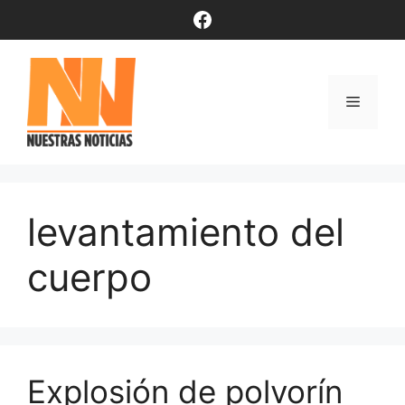
Saltar
Facebook
al
contenido
Menú
levantamiento del
cuerpo
Explosión de polvorín