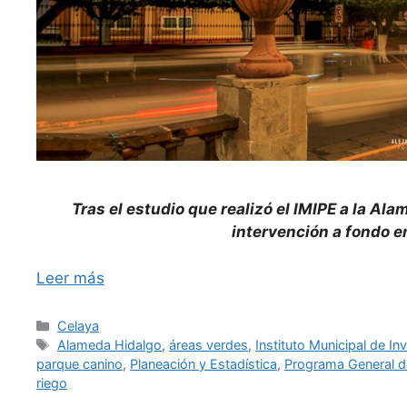
Tras el estudio que realizó el IMIPE a la Al
intervención a fondo e
Leer más
Categorías
Celaya
Etiquetas
Alameda Hidalgo
,
áreas verdes
,
Instituto Municipal de In
parque canino
,
Planeación y Estadística
,
Programa General d
riego