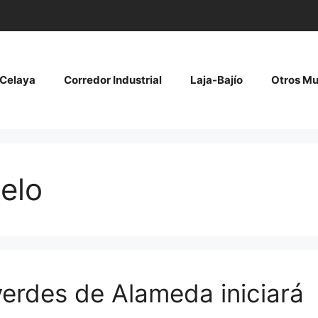
Celaya
Corredor Industrial
Laja-Bajío
Otros Mu
elo
verdes de Alameda iniciará