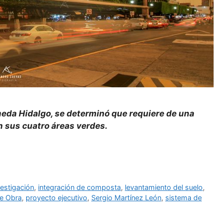
ameda Hidalgo, se determinó que requiere de una
n sus cuatro áreas verdes.
vestigación
,
integración de composta
,
levantamiento del suelo
,
e Obra
,
proyecto ejecutivo
,
Sergio Martínez León
,
sistema de