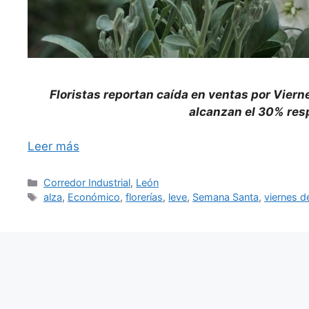
Floristas reportan caída en ventas por Vier
alcanzan el 30% resp
Leer más
Categorías
Corredor Industrial
,
León
Etiquetas
alza
,
Económico
,
florerías
,
leve
,
Semana Santa
,
viernes d