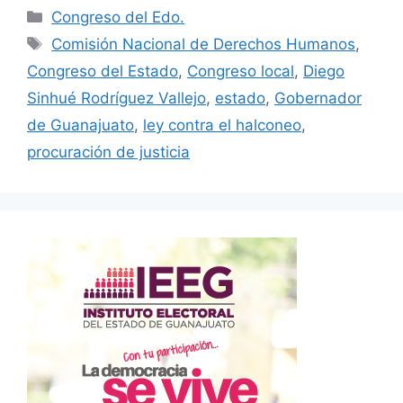
Categorías
Congreso del Edo.
Etiquetas
Comisión Nacional de Derechos Humanos
,
Congreso del Estado
,
Congreso local
,
Diego
Sinhué Rodríguez Vallejo
,
estado
,
Gobernador
de Guanajuato
,
ley contra el halconeo
,
procuración de justicia