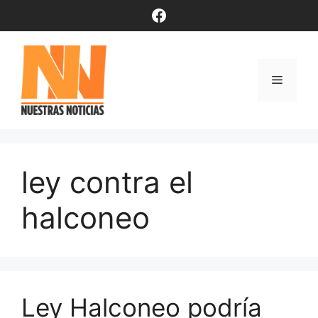
Saltar
Facebook
al
contenido
Menú
ley contra el
halconeo
Ley Halconeo podría