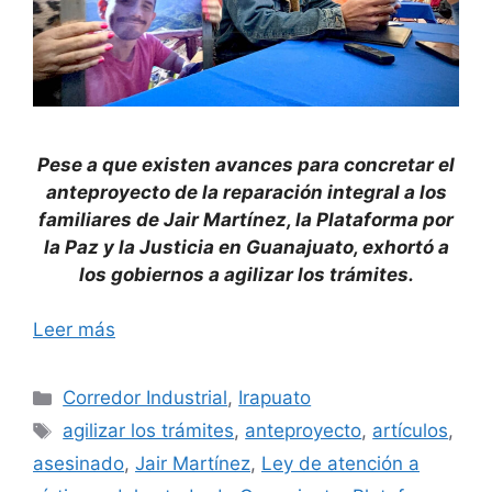
Pese a que existen avances para concretar el
anteproyecto de la reparación integral a los
familiares de Jair Martínez, la Plataforma por
la Paz y la Justicia en Guanajuato, exhortó a
los gobiernos a agilizar los trámites.
Leer más
Categorías
Corredor Industrial
,
Irapuato
Etiquetas
agilizar los trámites
,
anteproyecto
,
artículos
,
asesinado
,
Jair Martínez
,
Ley de atención a