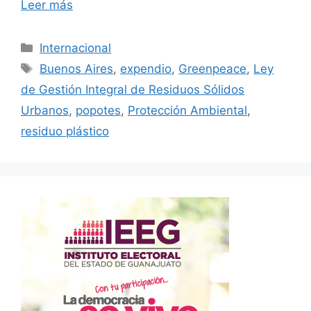
Leer más
Categorías
Internacional
Etiquetas
Buenos Aires
,
expendio
,
Greenpeace
,
Ley
de Gestión Integral de Residuos Sólidos
Urbanos
,
popotes
,
Protección Ambiental
,
residuo plástico