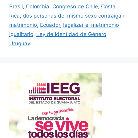
Brasil
,
Colombia
,
Congreso de Chile
,
Costa
Rica
,
dos personas del mismo sexo contraigan
matrimonio
,
Ecuador
,
legalizar el matrimonio
igualitario
,
Ley de Identidad de Género
,
Uruguay