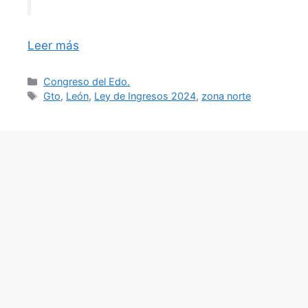
Leer más
Categorías
Congreso del Edo.
Etiquetas
Gto
,
León
,
Ley de Ingresos 2024
,
zona norte