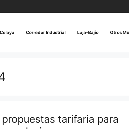
Celaya
Corredor Industrial
Laja-Bajío
Otros Mu
4
propuestas tarifaria para