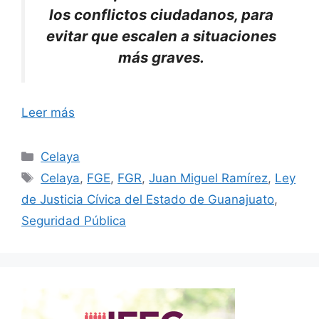
los conflictos ciudadanos, para
evitar que escalen a situaciones
más graves.
Leer más
Categorías
Celaya
Etiquetas
Celaya
,
FGE
,
FGR
,
Juan Miguel Ramírez
,
Ley
de Justicia Cívica del Estado de Guanajuato
,
Seguridad Pública