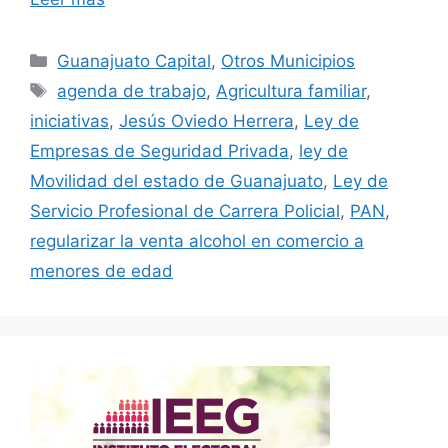
Categorías
Guanajuato Capital
,
Otros Municipios
Etiquetas
agenda de trabajo
,
Agricultura familiar
,
iniciativas
,
Jesús Oviedo Herrera
,
Ley de
Empresas de Seguridad Privada
,
ley de
Movilidad del estado de Guanajuato
,
Ley de
Servicio Profesional de Carrera Policial
,
PAN
,
regularizar la venta alcohol en comercio a
menores de edad