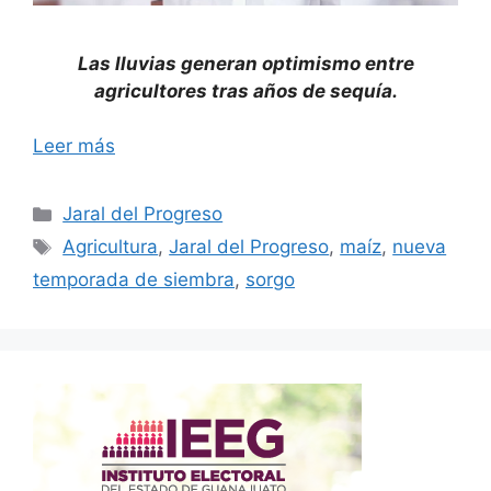
Las lluvias generan optimismo entre
agricultores tras años de sequía.
Leer más
Categorías
Jaral del Progreso
Etiquetas
Agricultura
,
Jaral del Progreso
,
maíz
,
nueva
temporada de siembra
,
sorgo