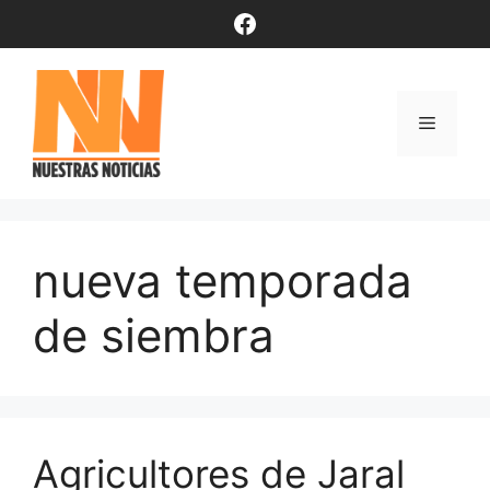
Saltar
Facebook
al
contenido
Menú
nueva temporada
de siembra
Agricultores de Jaral