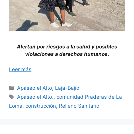
Alertan por riesgos a la salud y posibles
violaciones a derechos humanos.
Leer más
Categorías
Apaseo el Alto
,
Laja-Bajío
Etiquetas
Apaseo el Alto.
,
comunidad Praderas de La
Loma
,
construcción
,
Relleno Sanitario