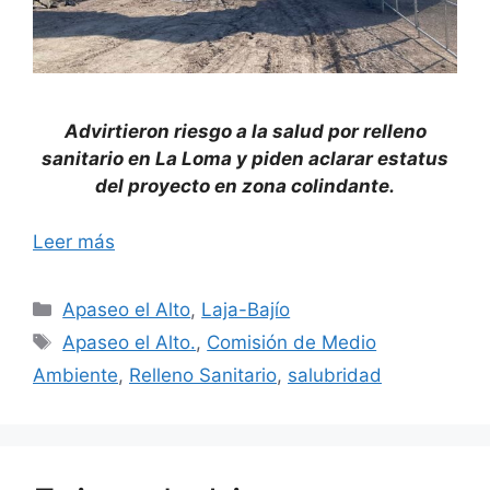
Advirtieron riesgo a la salud por relleno
sanitario en La Loma y piden aclarar estatus
del proyecto en zona colindante.
Leer más
Categorías
Apaseo el Alto
,
Laja-Bajío
Etiquetas
Apaseo el Alto.
,
Comisión de Medio
Ambiente
,
Relleno Sanitario
,
salubridad