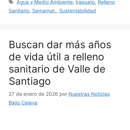
Etiquetas
Agua y Medio Ambiente
,
Irapuato
,
Relleno
Sanitario
,
Semarnat.
,
Sustentabilidad
Buscan dar más años
de vida útil a relleno
sanitario de Valle de
Santiago
27 de enero de 2026
por
Nuestras Noticias
Bajío Celaya