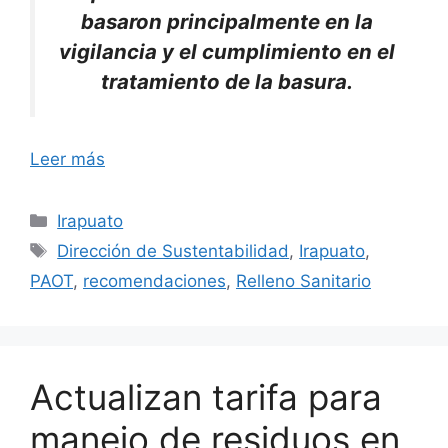
basaron principalmente en la
vigilancia y el cumplimiento en el
tratamiento de la basura.
Leer más
Categorías
Irapuato
Etiquetas
Dirección de Sustentabilidad
,
Irapuato
,
PAOT
,
recomendaciones
,
Relleno Sanitario
Actualizan tarifa para
manejo de residuos en