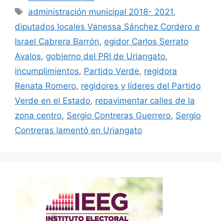
Etiquetas
administración municipal 2018- 2021
,
diputados locales Vanessa Sánchez Cordero e
Israel Cabrera Barrón
,
egidor Carlos Serrato
Avalos
,
gobierno del PRI de Uriangato
,
incumplimientos
,
Partido Verde
,
regidora
Renata Romero
,
regidores y líderes del Partido
Verde en el Estado
,
repavimentar calles de la
zona centro
,
Sergio Contreras Guerrero
,
Sergio
Contreras lamentó en Uriangato