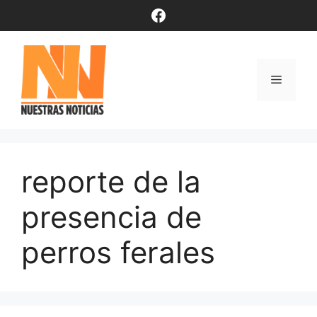
Saltar
Facebook
al
contenido
Menú
reporte de la
presencia de
perros ferales