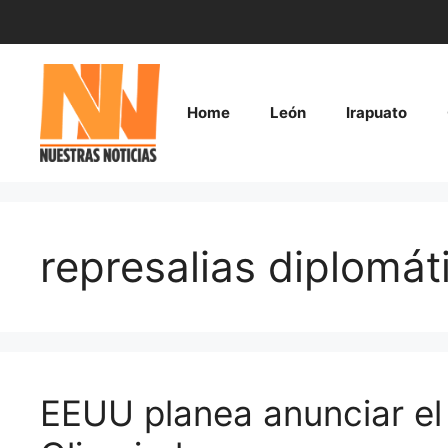
Saltar
al
contenido
Home
León
Irapuato
represalias diplomát
EEUU planea anunciar el b