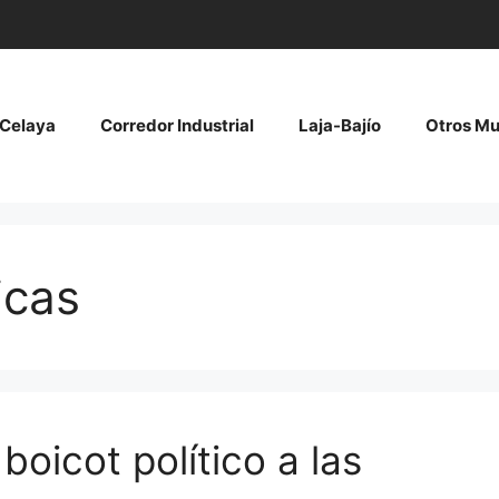
Celaya
Corredor Industrial
Laja-Bajío
Otros Mu
icas
oicot político a las