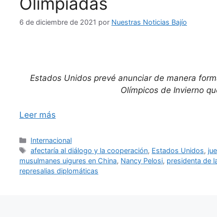
Olimpiadas
6 de diciembre de 2021
por
Nuestras Noticias Bajío
Estados Unidos prevé anunciar de manera formal
Olímpicos de Invierno qu
Leer más
Categorías
Internacional
Etiquetas
afectaría al diálogo y la cooperación
,
Estados Unidos
,
ju
musulmanes uigures en China
,
Nancy Pelosi
,
presidenta de 
represalias diplomáticas