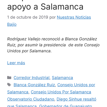
apoyo a Salamanca
1 de octubre de 2019
por
Nuestras Noticias
Bajío
Rodríguez Vallejo reconoció a Blanca González
Ruiz, por asumir la presidencia de este Consejo
Unidos por Salamanca.
Leer más
Categorías
Corredor Industrial
,
Salamanca
Etiquetas
Blanca González Ruiz
,
Consejo Unidos por
Salamanca
,
Consejo Unidos Por Salamanca
Observatorio Ciudadano
,
Diego Sinhue resaltó
que Salamanca
,
Gobernador de Guanajuato
,