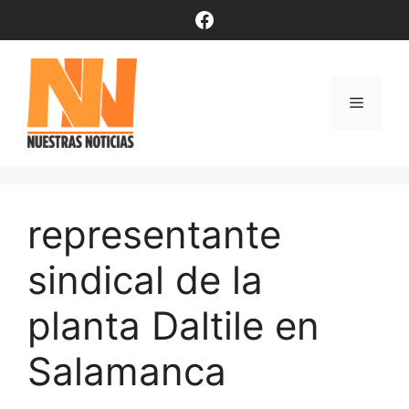
Saltar
Facebook
al
contenido
Menú
representante
sindical de la
planta Daltile en
Salamanca