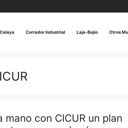
Celaya
Corredor Industrial
Laja-Bajío
Otros Mu
CICUR
 la mano con CICUR un plan