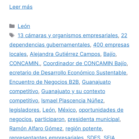
Leer más
Categorías
León
Etiquetas
13 cámaras y organismos empresariales
,
22
dependencias gubernamentales
,
400 empresas
locales
,
Alejandra Gutiérrez Campos
,
Bajío
,
CONCAMIN.
,
Coordinador de CONCAMIN Bajío
,
ecretario de Desarrollo Económico Sustentable
,
Encuentro de Negocios B2B
,
Guanajuato
competitivo
,
Guanajuato y su contexto
competitivo
,
Ismael Plascencia Núñez
,
legisladores
,
León
,
México
,
oportunidades de
negocios
,
participaron
,
presidenta municipal
,
Ramón Alfaro Gómez
,
región potente
,
representantes empresariales
,
SDES
,
SFIA
,