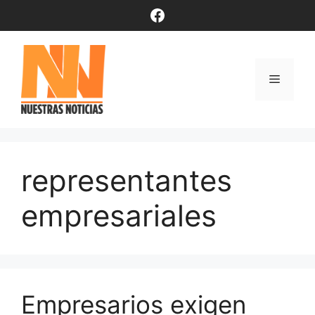
Saltar
Facebook
al
contenido
Menú
representantes
empresariales
Empresarios exigen