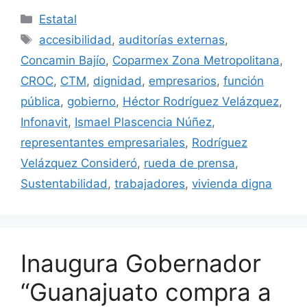
Categorías
Estatal
Etiquetas
accesibilidad
,
auditorías externas
,
Concamin Bajío
,
Coparmex Zona Metropolitana
,
CROC
,
CTM
,
dignidad
,
empresarios
,
función
pública
,
gobierno
,
Héctor Rodríguez Velázquez
,
Infonavit
,
Ismael Plascencia Núñez
,
representantes empresariales
,
Rodríguez
Velázquez Consideró
,
rueda de prensa
,
Sustentabilidad
,
trabajadores
,
vivienda digna
Inaugura Gobernador
“Guanajuato compra a