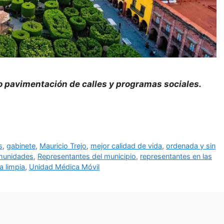
 pavimentación de calles y programas sociales.
s
,
gabinete
,
Mauricio Trejo
,
mejor calidad de vida
,
ordenada y sin
munidades
,
Representantes del municipio
,
representantes en las
a limpia
,
Unidad Médica Móvil