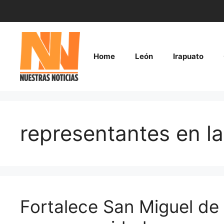
Saltar
al
contenido
Home
León
Irapuato
representantes en l
Fortalece San Miguel de 