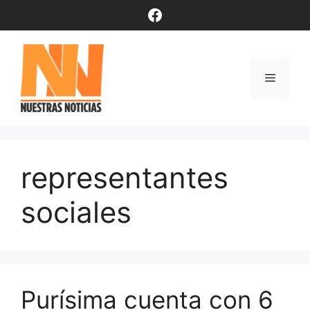
Saltar
Facebook
al
contenido
Menú
representantes
sociales
Purísima cuenta con 6