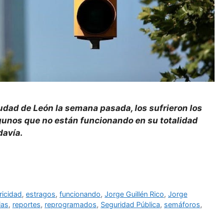
udad de León la semana pasada, los sufrieron los
gunos que no están funcionando en su totalidad
davía.
ricidad
,
estragos
,
funcionando
,
Jorge Guillén Rico
,
Jorge
ias
,
reportes
,
reprogramados
,
Seguridad Pública
,
semáforos
,