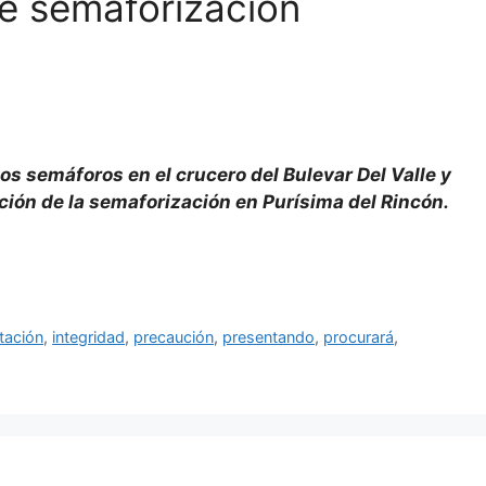
de semaforización
os semáforos en el crucero del Bulevar Del Valle y
ción de la semaforización en Purísima del Rincón.
tación
,
integridad
,
precaución
,
presentando
,
procurará
,