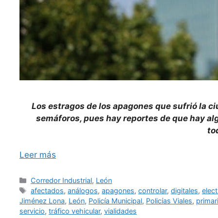
Los estragos de los apagones que sufrió la ci
semáforos, pues hay reportes de que hay al
to
Leer más
Categorías
Corredor Industrial
,
León
Etiquetas
afectados
,
análogos
,
apagones
,
controlar
,
digitales
,
elect
Jiménez Lona
,
León
,
Policía Municipal
,
Policías Viales
,
primar
servicio
,
tráfico vehicular
,
vialidades