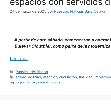
espacios con servicios 
24 de marzo de 2025
por
Nuestras Noticias Bajío Celaya
A partir de este sábado, comenzarán a operar l
Bulevar Clouthier, como parte de la moderniza
Leer más
Categorías
Purísima del Rincón
Etiquetas
afirmó
,
agilidad
,
atención
,
circulación
,
finalidad
,
implemen
reprogramados
,
semaforización