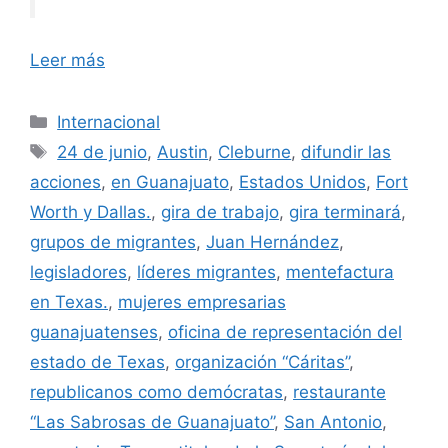
Leer más
Categorías
Internacional
Etiquetas
24 de junio
,
Austin
,
Cleburne
,
difundir las
acciones
,
en Guanajuato
,
Estados Unidos
,
Fort
Worth y Dallas.
,
gira de trabajo
,
gira terminará
,
grupos de migrantes
,
Juan Hernández
,
legisladores
,
líderes migrantes
,
mentefactura
en Texas.
,
mujeres empresarias
guanajuatenses
,
oficina de representación del
estado de Texas
,
organización “Cáritas”
,
republicanos como demócratas
,
restaurante
“Las Sabrosas de Guanajuato”
,
San Antonio
,