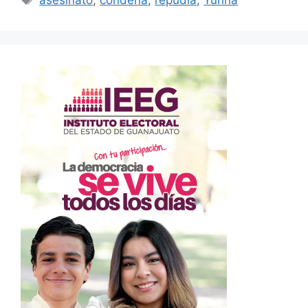
asesinato
,
condena
,
repudia
,
Yuriria