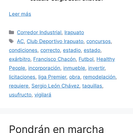
Leer más
Categorías
Corredor Industrial
,
Irapuato
Etiquetas
AC
,
Club Deportivo Irapuato
,
concursos
,
condiciones
,
correcto
,
estadio
,
estado
,
exárbitro
,
Francisco Chacón
,
Futbol
,
Healthy
People
,
incorporación
,
inmueble
,
invertir
,
licitaciones
,
liga Premier
,
obra
,
remodelación
,
requiere
,
Sergio León Chávez
,
taquillas
,
usufructo
,
vigilará
Pondrán en marcha