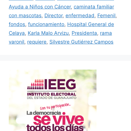
Ayuda a Niños con Cáncer
,
caminata familiar
con mascotas
,
Director
,
enfermedad
,
Femenil
,
fondos
,
funcionamiento
,
Hospital General de
Celaya
,
Karla Malo Arvizu
,
Presidenta
,
rama
varonil
,
requiere
,
Silvestre Gutiérrez Campos