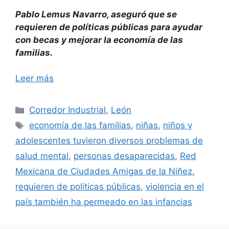
Pablo Lemus Navarro, aseguró que se
requieren de políticas públicas para ayudar
con becas y mejorar la economía de las
familias.
Leer más
Categorías
Corredor Industrial
,
León
Etiquetas
economía de las familias
,
niñas
,
niños y
adolescentes tuvieron diversos problemas de
salud mental
,
personas desaparecidas
,
Red
Mexicana de Ciudades Amigas de la Niñez
,
requieren de políticas públicas
,
violencia en el
país también ha permeado en las infancias