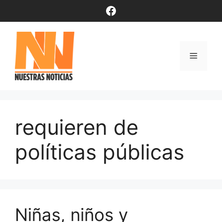
Saltar
Facebook
al
contenido
Menú
requieren de
políticas públicas
Niñas, niños y