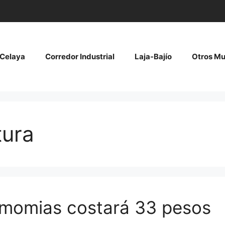
Celaya
Corredor Industrial
Laja-Bajío
Otros Mu
tura
 momias costará 33 pesos