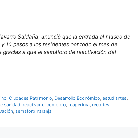
Navarro Saldaña, anunció que la entrada al museo de
 y 10 pesos a los residentes por todo el mes de
e gracias a que el semáforo de reactivación del
ino
,
Ciudades Patrimonio
,
Desarrollo Económico
,
estudiantes
,
de sanidad
,
reactivar el comercio
,
reapertura
,
recortes
vación
,
semáforo naranja