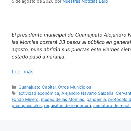
5 de agosto de 2020
por
Nuestras Noticias Bajío
El presidente municipal de Guanajuato Alejandro 
las Momias costará 33 pesos al público en general
agosto, pues abrirán sus puertas este viernes siet
estado pasó a naranja.
Leer más
Categorías
Guanajuato Capital
,
Otros Municipios
Etiquetas
actividad económica
,
Alejandro Navarro Saldaña
,
Cervant
Fondo Minero
,
museo de las Momias
,
pandemia
,
protocolo 
presupuestales
,
requisitos de reapertura
,
semáforo de reacti