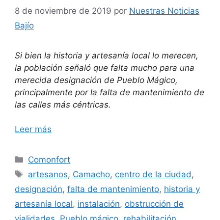
8 de noviembre de 2019
por
Nuestras Noticias
Bajío
Si bien la historia y artesanía local lo merecen,
la población señaló que falta mucho para una
merecida designación de Pueblo Mágico,
principalmente por la falta de mantenimiento de
las calles más céntricas.
Leer más
Categorías
Comonfort
Etiquetas
artesanos
,
Camacho
,
centro de la ciudad
,
designación
,
falta de mantenimiento
,
historia y
artesanía local
,
instalación
,
obstrucción de
vialidades
,
Pueblo mágico
,
rehabilitación
,