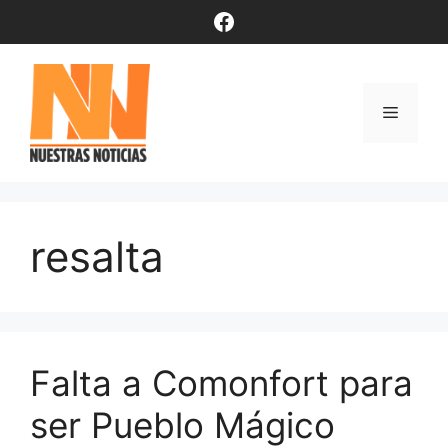
Saltar
Facebook
al
contenido
Menú
resalta
Falta a Comonfort para
ser Pueblo Mágico