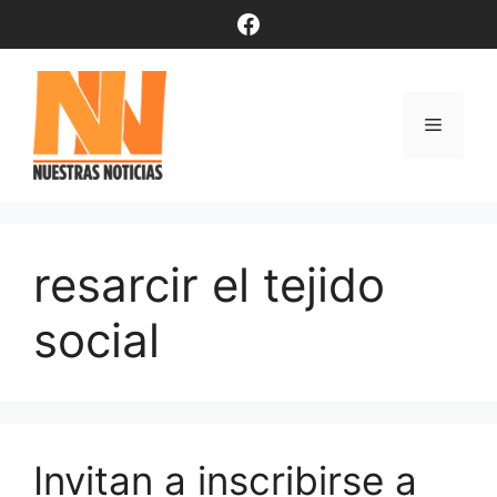
Saltar
Facebook
al
contenido
Menú
resarcir el tejido
social
Invitan a inscribirse a